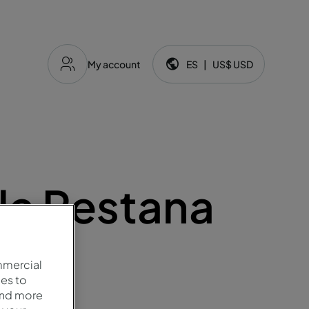
My account
ES
|
US$
USD
Idioma y moneda:
ala Pestana
mmercial
es to
and more