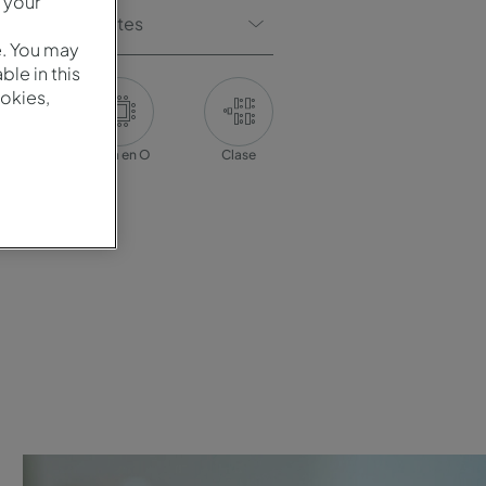
 your
 De Participantes
e. You may
le in this
okies,
encia
Mesa en O
Clase