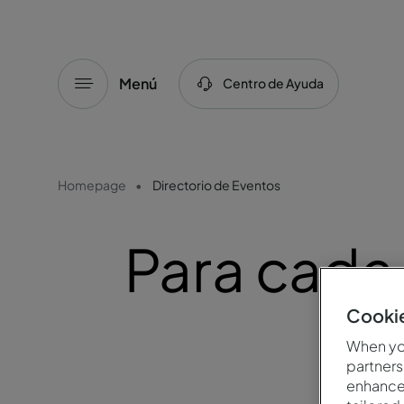
Menú
Centro de Ayuda
Homepage
Directorio de Eventos
Para cada
Cookie
When you
partners
enhance 