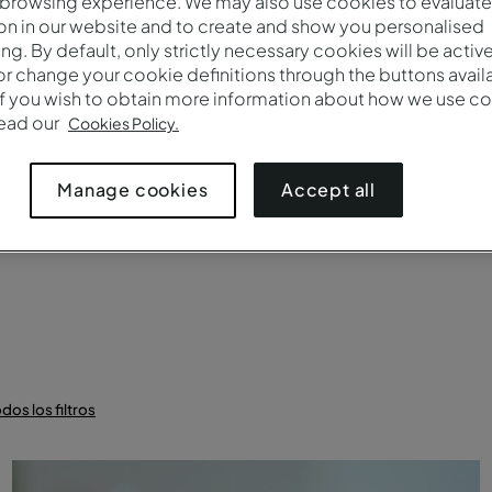
 browsing experience. We may also use cookies to evaluate
Marcas
Número
on in our website and to create and show you personalised
ing. By default, only strictly necessary cookies will be activ
r change your cookie definitions through the buttons availab
If you wish to obtain more information about how we use co
read our
Cookies Policy.
quete
Cabaret
Plateia
Mesa única
Confer
Accept all
Manage cookies
dos los filtros