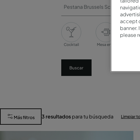
tailored
Pestana Brussels Schuman
navigati
advertis
accept o
banner. 
please 
Cocktail
Mesa en U
Ban
Buscar
3
resultados
para tu búsqueda
Limpiar to
Más filtros