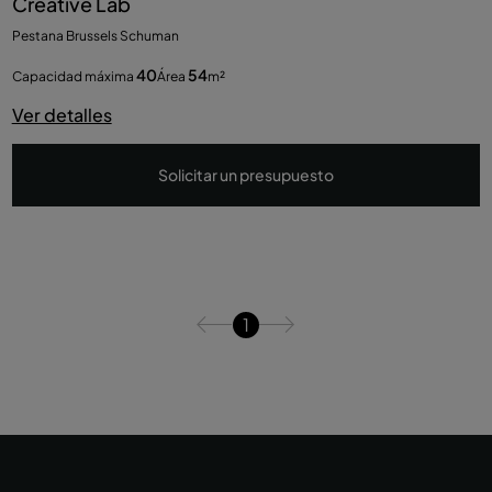
Creative Lab
Pestana Brussels Schuman
40
54
Capacidad máxima
Área
m²
Ver detalles
Solicitar un presupuesto
1