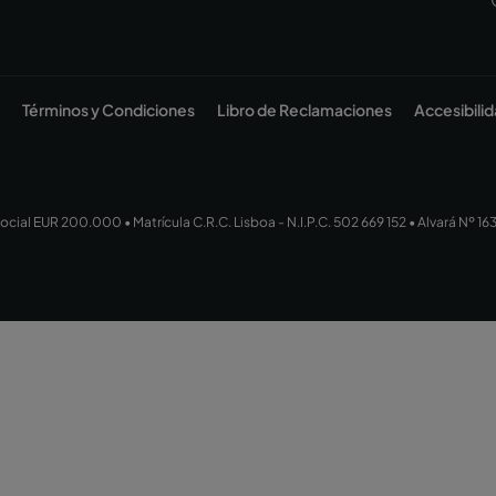
Términos y Condiciones
Libro de Reclamaciones
Accesibili
ocial EUR 200.000 • Matrícula C.R.C. Lisboa - N.I.P.C. 502 669 152 • Alvará Nº 16