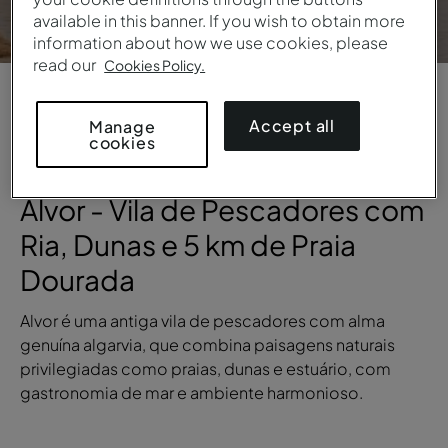
available in this banner. If you wish to obtain more
information about how we use cookies, please
read our
Cookies Policy.
1
/
5
Accept all
Manage
cookies
VISTA GERAL
Alvor - Vila de Pescadores com
Ria, Dunas e 5 km de Praia
Dourada
Alvor é uma antiga vila de pescadores com alma
genuína algarvia, que combina paisagens naturais
privilegiadas como praias, dunas e estuário, com
gastronomia de mar e ambiente harmonioso.