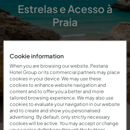
Estrelas e Acesso à
Praia
ALGARVE AUTÊNTICO, ENTRE RIA, PRAIA E
TRADIÇÃO.
Cookie information
When you are browsing our website, Pestana
Hotel Group or its commercial partners may place
cookies in your device. We may use these
Praia
Família
Gastronomia
Ria
cookies to enhance website navigation and
content and to offer you a better and more
tailored browsing experience. We may also use
cookies to evaluate your navigation in our website
and to create and show you personalised
advertising. By default, only strictly necessary
cookies will be active. You may accept or change
your cookie definitions through the buttons