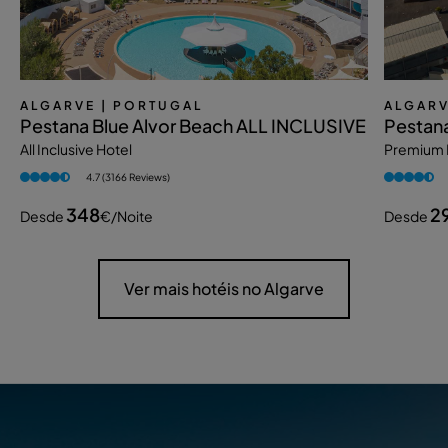
ALGARVE
| PORTUGAL
ALGAR
Pestana Blue Alvor Beach ALL INCLUSIVE
Pestana
All Inclusive Hotel
Premium 
4.7 (3166 Reviews)
348
2
Desde
€
/noite
Desde
Ver mais hotéis no Algarve