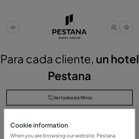
Para cada cliente,
un hotel
Pestana
Ver todos los filtros
hoteles
disponibles para ti
Cookie information
Ordenar por
When you are browsing our website, Pestana