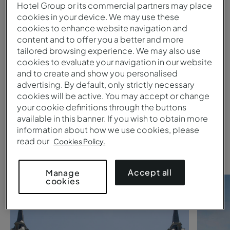
Hotel Group or its commercial partners may place
cookies in your device. We may use these
Enviar
cookies to enhance website navigation and
content and to offer you a better and more
1
tailored browsing experience. We may also use
cookies to evaluate your navigation in our website
and to create and show you personalised
¿Estás buscando un
Pestana
advertising. By default, only strictly necessary
cookies will be active. You may accept or change
Collection hotel?
your cookie definitions through the buttons
available in this banner. If you wish to obtain more
Echa un vistazo a estas
information about how we use cookies, please
read our
Cookies Policy.
sugerencias.
Accept all
Manage
cookies