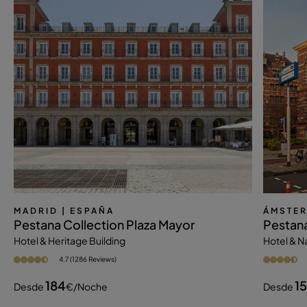
MADRID
| ESPAÑA
ÁMSTE
Pestana Collection Plaza Mayor
Pestan
Hotel & Heritage Building
Hotel & 
4.7 (1286 Reviews)
184
1
Desde
€
/noche
Desde