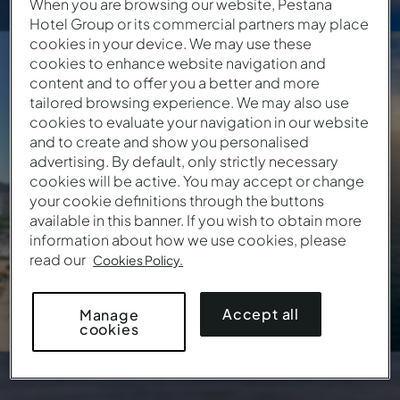
When you are browsing our website, Pestana
Hotel Group or its commercial partners may place
PORTUGAL
cookies in your device. We may use these
Algarve
cookies to enhance website navigation and
content and to offer you a better and more
tailored browsing experience. We may also use
115
€
Desde
/ Noite
cookies to evaluate your navigation in our website
9 Locais • 18 Hotéis
and to create and show you personalised
advertising. By default, only strictly necessary
cookies will be active. You may accept or change
your cookie definitions through the buttons
available in this banner. If you wish to obtain more
information about how we use cookies, please
read our
Cookies Policy.
Accept all
Manage
cookies