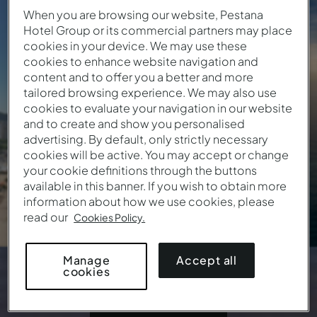
Algarve
When you are browsing our website, Pestana
Hotel Group or its commercial partners may place
cookies in your device. We may use these
115
€
Desde
/ Noche
cookies to enhance website navigation and
content and to offer you a better and more
9 Ubicaciones • 17 Hoteles
tailored browsing experience. We may also use
cookies to evaluate your navigation in our website
and to create and show you personalised
advertising. By default, only strictly necessary
cookies will be active. You may accept or change
your cookie definitions through the buttons
available in this banner. If you wish to obtain more
information about how we use cookies, please
read our
Cookies Policy.
Accept all
Manage
cookies