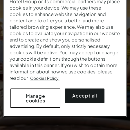
Hotel Group or its commercial partners may place
cookies in your device. We may use these
cookies to enhance website navigation and
content and to offer you a better and more
Valentijnsdag
tailored browsing experience. We may also use
cookies to evaluate your navigation in our website
Dit jaar vraag je meer dan alleen een diner
and to create and show you personalised
advertising. By default, only strictly necessary
cookies will be active. You may accept or change
your cookie definitions through the buttons
available in this banner. If you wish to obtain more
information about how we use cookies, please
read our
Cookies Policy.
Accept all
Manage
cookies