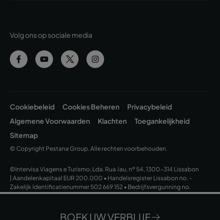
Volg ons op sociale media
Cookiebeleid
Cookies Beheren
Privacybeleid
Algemene Voorwaarden
Klachten
Toegankelijkheid
Sitemap
© Copyright Pestana Group. Alle rechten voorbehouden.
©Intervisa Viagens e Turismo, Lda. Rua Jau, nº 54, 1300-314 Lissabon
| Aandelenkapitaal EUR 200.000 • Handelsregister Lissabon no. -
Zakelijk Identificatienummer 502 669 152 • Bedrijfsvergunning no.
163/1962
BOEK UW VERBLIJF