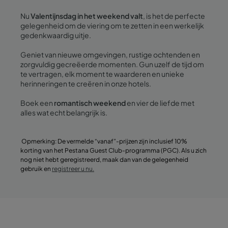
Nu
Valentijnsdag in het weekend valt
, is het de perfecte
gelegenheid om de viering om te zetten in een werkelijk
gedenkwaardig uitje.
Geniet van nieuwe omgevingen, rustige ochtenden en
zorgvuldig gecreëerde momenten. Gun uzelf de tijd om
te vertragen, elk moment te waarderen en unieke
herinneringen te creëren in onze hotels.
Boek een
romantisch weekend
en vier de liefde met
alles wat echt belangrijk is.
Opmerking: De vermelde “vanaf”-prijzen zijn inclusief 10%
korting van het Pestana Guest Club-programma (PGC). Als u zich
nog niet hebt geregistreerd, maak dan van de gelegenheid
gebruik en
registreer u nu.