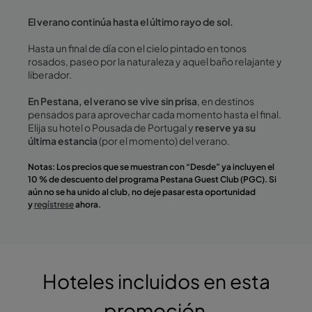
El verano continúa hasta el último rayo de sol.
Hasta un final de día con el cielo pintado en tonos
rosados, paseo por la naturaleza y aquel baño relajante y
liberador.
En Pestana, el verano se vive sin prisa
, en destinos
pensados para aprovechar cada momento hasta el final.
Elija su hotel o Pousada de Portugal y
reserve ya su
última estancia
(por el momento) del verano.
Notas: Los precios que se muestran con “Desde” ya incluyen el
10 % de descuento del programa Pestana Guest Club (PGC). Si
aún no se ha unido al club, no deje pasar esta oportunidad
y
regístrese
ahora.
Hoteles incluidos en esta
promoción