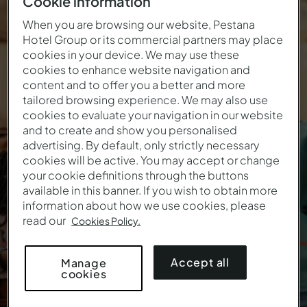
Cookie information
When you are browsing our website, Pestana
Hotel Group or its commercial partners may place
VACACIONES EN LAS GRANDES
CIUDADES
cookies in your device. We may use these
cookies to enhance website navigation and
content and to offer you a better and more
Oferta de verano
tailored browsing experience. We may also use
cookies to evaluate your navigation in our website
and to create and show you personalised
advertising. By default, only strictly necessary
cookies will be active. You may accept or change
your cookie definitions through the buttons
available in this banner. If you wish to obtain more
information about how we use cookies, please
read our
Cookies Policy.
Accept all
Manage
cookies