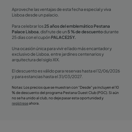
Aproveche las ventajas de esta fecha especial y viva
Lisboa desde un palacio.
Para celebrar los
25 años del emblemático Pestana
Palace Lisboa
, disfrute de un
5 % de descuento
durante
25 días con el cupón
PALACE25Y.
Una ocasión única para vivir el lado más encantador y
exclusivo de Lisboa, entre jardines centenarios y
arquitectura del siglo XIX.
El descuento es válido para reservas hasta el 12/06/2026
y para estancias hasta el 31/03/2027.
Notas: Los precios que se muestran con “Desde” ya incluyen el 10
% de descuento del programa Pestana Guest Club (PGC). Si aún
no se ha unido al club, no deje pasar esta oportunidad y
regístrese
ahora.