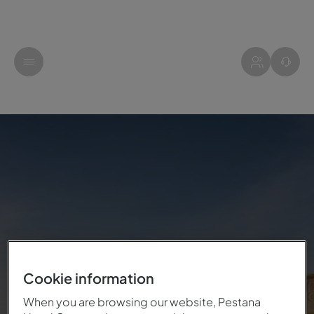
Cookie information
When you are browsing our website, Pestana
CELEBRACION 25 AÑOS