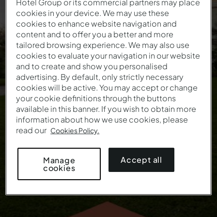
Hotel Group or its commercial partners may place
cookies in your device. We may use these
Celebre con nosotros
cookies to enhance website navigation and
content and to offer you a better and more
los 25 años del Pestana
tailored browsing experience. We may also use
cookies to evaluate your navigation in our website
Palace Lisboa
and to create and show you personalised
advertising. By default, only strictly necessary
cookies will be active. You may accept or change
Esta oferta já não se encontra em vigor
your cookie definitions through the buttons
available in this banner. If you wish to obtain more
information about how we use cookies, please
read our
Cookies Policy.
Accept all
Manage
cookies