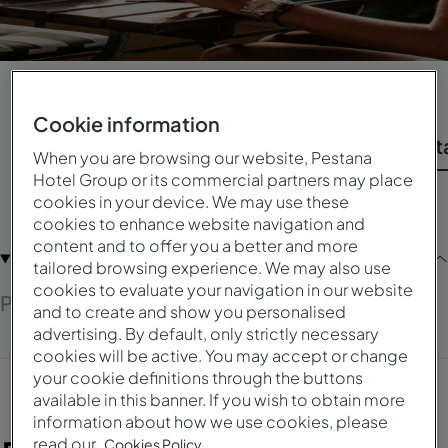
Cookie information
Reserve una estancia
Gestionar reservas
Pest
When you are browsing our website, Pestana
Hotel Group or its commercial partners may place
cookies in your device. We may use these
cookies to enhance website navigation and
content and to offer you a better and more
PESTANA GUEST CLUB
tailored browsing experience. We may also use
cookies to evaluate your navigation in our website
Pestana Guest Club
and to create and show you personalised
advertising. By default, only strictly necessary
cookies will be active. You may accept or change
your cookie definitions through the buttons
available in this banner. If you wish to obtain more
information about how we use cookies, please
read our
Cookies Policy.