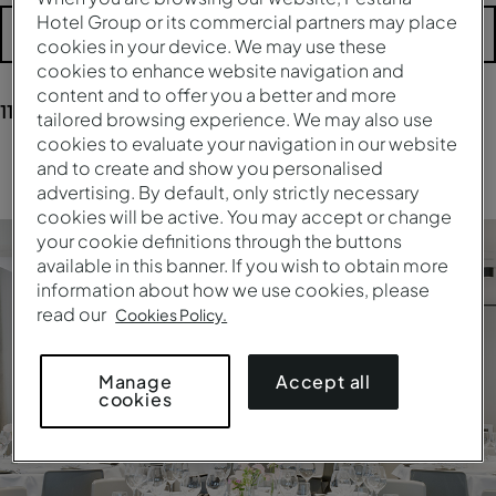
Hotel Group or its commercial partners may place
Plus de filtres
cookies in your device. We may use these
cookies to enhance website navigation and
content and to offer you a better and more
11
résultats
pour vos recherches
tailored browsing experience. We may also use
cookies to evaluate your navigation in our website
and to create and show you personalised
Nettoyer tous les filtres
advertising. By default, only strictly necessary
cookies will be active. You may accept or change
your cookie definitions through the buttons
available in this banner. If you wish to obtain more
information about how we use cookies, please
read our
Cookies Policy.
Accept all
Manage
cookies