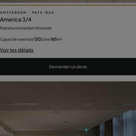
AMSTERDAM
|
PAYS-BAS
America 3/4
Pestana Amsterdam Riverside
120
165
Capacité maximale
Zone
m²
Voir les détails
Demander un devis