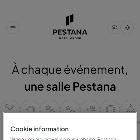
À chaque événement,
une salle Pestana
Cocktail
Table en U
Banquet
Cabaret
Plateaux
Table
Conférenc
unique
Cookie information
When you are browsing our website, Pestana