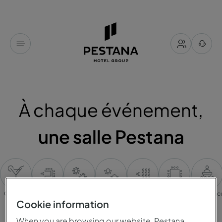
À chaque événement,
une salle Pestana
Cocktail
Table en U
Banquet
Cabaret
Plateaux
Table
Conférenc
unique
Cookie information
When you are browsing our website, Pestana