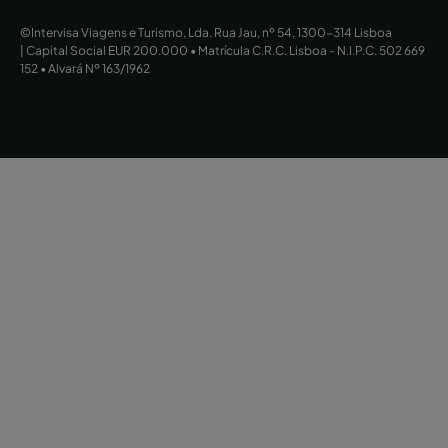
©Intervisa Viagens e Turismo, Lda. Rua Jau, nº 54, 1300-314 Lisboa
| Capital Social EUR 200.000 • Matrícula C.R.C. Lisboa - N.I.P.C. 502 669
152 • Alvará Nº 163/1962