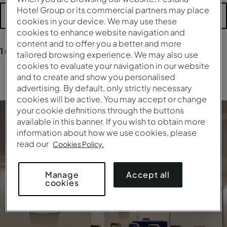
Hotel Group or its commercial partners may place
Plus de filtres
cookies in your device. We may use these
cookies to enhance website navigation and
content and to offer you a better and more
1
résultats
pour vos recherches
tailored browsing experience. We may also use
cookies to evaluate your navigation in our website
and to create and show you personalised
Nettoyer tous les filtres
advertising. By default, only strictly necessary
cookies will be active. You may accept or change
your cookie definitions through the buttons
available in this banner. If you wish to obtain more
information about how we use cookies, please
read our
Cookies Policy.
Accept all
Manage
cookies