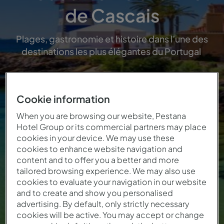
de Cascais
Plages, gastronomie et histoire dans l’une des
destinations les plus élégantes du Portugal
Cookie information
When you are browsing our website, Pestana
Front de mer
Historique
Gastronomie
Patrimoine
Hotel Group or its commercial partners may place
cookies in your device. We may use these
cookies to enhance website navigation and
content and to offer you a better and more
tailored browsing experience. We may also use
cookies to evaluate your navigation in our website
and to create and show you personalised
advertising. By default, only strictly necessary
cookies will be active. You may accept or change