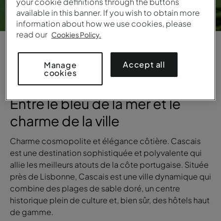
your cookie definitions through the buttons
available in this banner. If you wish to obtain more
information about how we use cookies, please
read our
Cookies Policy.
1
/
6
Accept all
Manage
cookies
VUE GÉNÉRALE
Entre le bleu de la mer et le
charme de la ville
Charme cosmopolite et élégance côtière.
Cascais
est une destination sophistiquée et polyvalente qui
allie les meilleurs atouts de la côte portugaise. Située
près de Lisbonne, Cascais est une ville dynamique qui
combine des plages de sable doré, un centre
historique plein de culture et, bien sûr, des hôtels haut
de gamme.