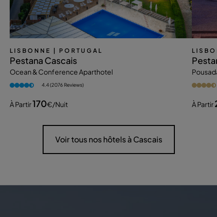
LISBONNE
| PORTUGAL
LISB
Pestana Cascais
Pesta
Ocean & Conference Aparthotel
Pousada 
4.4 (2076 Reviews)
170
À Partir
€
/nuit
À Partir
Voir tous nos hôtels à Cascais